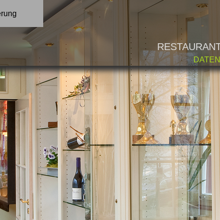
erung
RESTAURAN
DATE