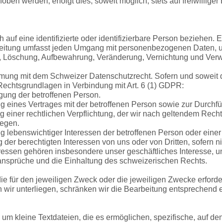
ben werden, erfolgt dies, soweit möglich, stets auf freiwillig
auf eine identifizierte oder identifizierbare Person beziehen. E
eitung umfasst jeden Umgang mit personenbezogenen Daten, u
g, Löschung, Aufbewahrung, Veränderung, Vernichtung und Ve
mung mit dem Schweizer Datenschutzrecht. Sofern und soweit 
echtsgrundlagen in Verbindung mit Art. 6 (1) GDPR:
igung der betroffenen Person.
ung eines Vertrages mit der betroffenen Person sowie zur Durc
ng einer rechtlichen Verpflichtung, der wir nach geltendem Rec
iegen.
g lebenswichtiger Interessen der betroffenen Person oder einer
 der berechtigten Interessen von uns oder von Dritten, sofern n
ressen gehören insbesondere unser geschäftliches Interesse, un
sansprüche und die Einhaltung des schweizerischen Rechts.
e für den jeweiligen Zweck oder die jeweiligen Zwecke erforderl
 wir unterliegen, schränken wir die Bearbeitung entsprechend e
um kleine Textdateien, die es ermöglichen, spezifische, auf d