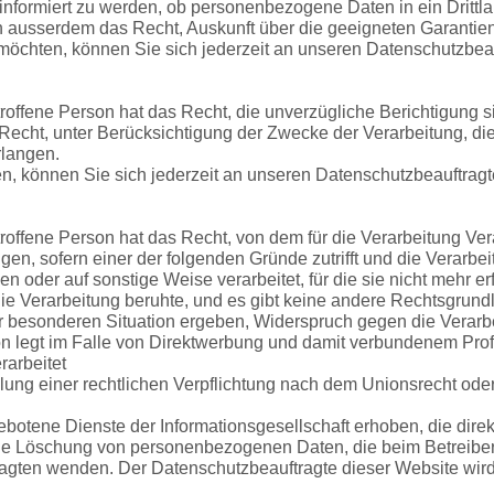
nformiert zu werden, ob personenbezogene Daten in ein Drittlan
rson ausserdem das Recht, Auskunft über die geeigneten Garant
chten, können Sie sich jederzeit an unseren Datenschutzbea
ffene Person hat das Recht, die unverzügliche Berichtigung s
 Recht, unter Berücksichtigung der Zwecke der Verarbeitung, d
rlangen.
n, können Sie sich jederzeit an unseren Datenschutzbeauftrag
offene Person hat das Recht, von dem für die Verarbeitung Ver
, sofern einer der folgenden Gründe zutrifft und die Verarbeitu
er auf sonstige Weise verarbeitet, für die sie nicht mehr erfo
 die Verarbeitung beruhte, und es gibt keine andere Rechtsgrund
er besonderen Situation ergeben, Widerspruch gegen die Verarbe
son legt im Falle von Direktwerbung und damit verbundenem Pro
arbeitet
ng einer rechtlichen Verpflichtung nach dem Unionsrecht oder 
ene Dienste der Informationsgesellschaft erhoben, die direkt 
die Löschung von personenbezogenen Daten, die beim Betreiber
ragten wenden. Der Datenschutzbeauftragte dieser Website wi