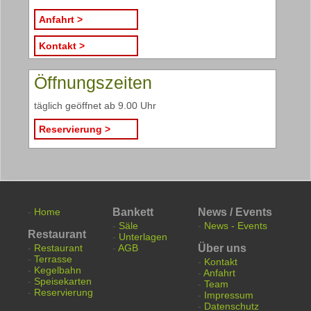
Anfahrt >
Kontakt >
Öffnungszeiten
täglich geöffnet ab 9.00 Uhr
Reservierung >
-
Home
Bankett
News / Events
-
Säle
-
News - Events
Restaurant
-
Unterlagen
-
Restaurant
-
AGB
Über uns
-
Terrasse
-
Kontakt
-
Kegelbahn
-
Anfahrt
-
Speisekarten
-
Team
-
Reservierung
-
Impressum
-
Datenschutz